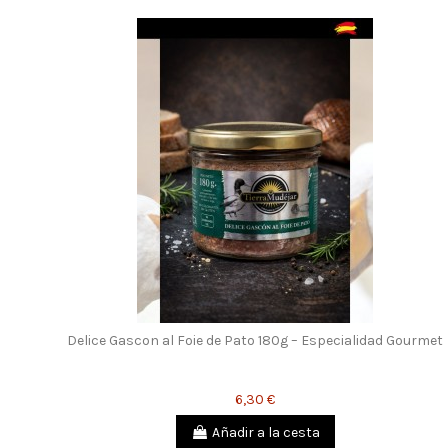
Delice Gascon al Foie de Pato 180g – Especialidad Gourmet
6,30 €
Añadir a la cesta