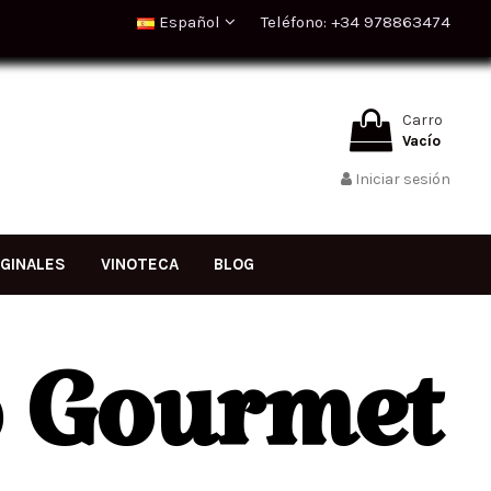
Español
Teléfono: +34 978863474
Carro
Vacío
Iniciar sesión
IGINALES
VINOTECA
BLOG
o Gourmet