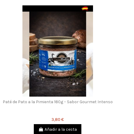
Paté de Pato a la Pimienta 180g – Sabor Gourmet Intenso
3,80 €
Añadir a la cesta