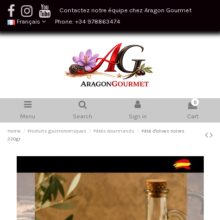
Contactez notre équipe chez Aragon Gourmet
Français
Phone: +34 978863474
0
Menu
Search
Sign in
Cart
Home
Produits gastronomiques
Pâtés Gourmands
Pâté d'olives noires
220gr.