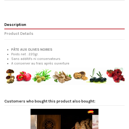
Description
Product Details
PÂTE AUX OLIVES NOIRES
Poids net : 220gr.
Sans additifs ni conservateurs
A conserver au frais après ouverture
Customers who bought this product also bought:
Pa