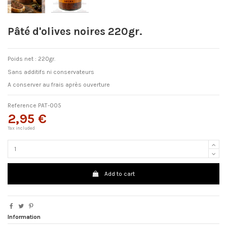
Pâté d'olives noires 220gr.
Poids net : 220gr.
Sans additifs ni conservateurs
A conserver au frais après ouverture
Reference
PAT-005
2,95 €
Tax included
Add to cart
Information