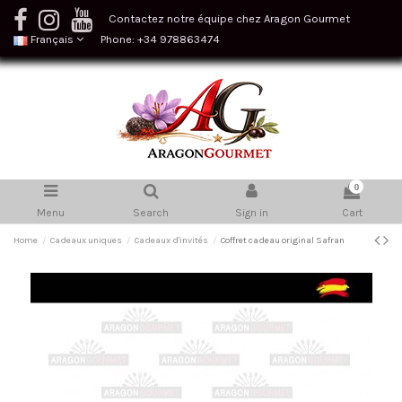
Contactez notre équipe chez Aragon Gourmet
Français
Phone: +34 978863474
0
Menu
Search
Sign in
Cart
Home
Cadeaux uniques
Cadeaux d'invités
Coffret cadeau original Safran