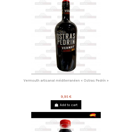
Vermouth artisanal méditerranéen « Ostras Pedrín »
9,95 €
Add to cart