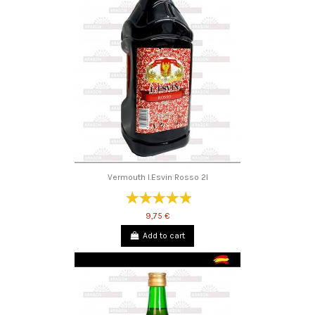
Vermouth I.Esvin Rosso 2l
9,75 €
Add to cart