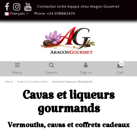
Contactez notre équipe chez Aragon Gourmet
Français
Phone: +34 978863474
0
Menu
Search
Sign in
Cart
Home
Cave à Vins Gourmets
Cavas et liqueurs d'exception
Cavas et liqueurs
gourmands
Vermouths, cavas et coffrets cadeaux