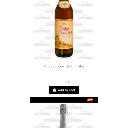
Muscat Doux I.Esvin 1 litre
5,10 €
Add to cart