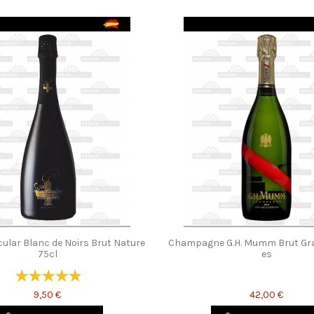
cular Blanc de Noirs Brut Nature
Champagne G.H. Mumm Brut Gr
75cl
es
9,50 €
42,00 €