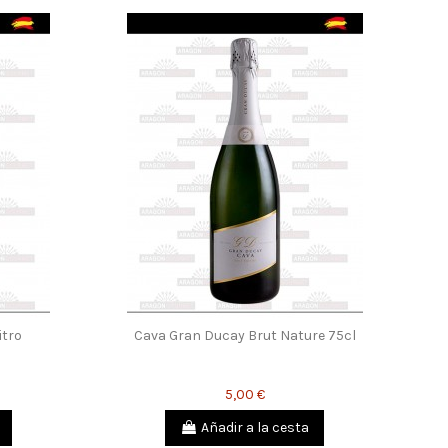
itro
Cava Gran Ducay Brut Nature 75cl
5,00 €
Añadir a la cesta