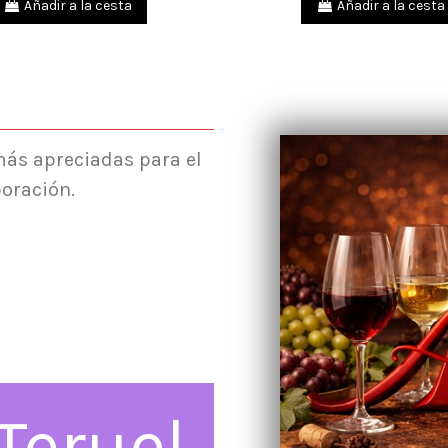
Añadir a la cesta
Añadir a la cesta
más apreciadas para el
boración.
Teruel