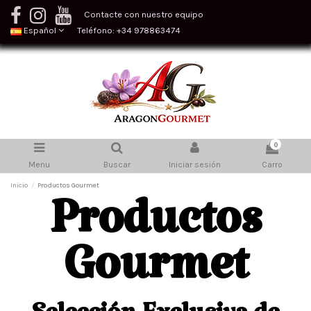
Contacte con nuestro equipo
Español
Teléfono: +34 978863474
0
Menu
Buscar
Iniciar sesión
Carro
Inicio
Productos Gourmet
Productos
Gourmet