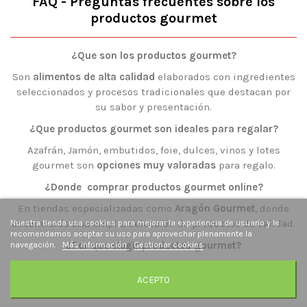
FAQ - Preguntas frecuentes sobre los
productos gourmet
¿Que son los productos gourmet?
Son
alimentos de alta calidad
elaborados con ingredientes
seleccionados y procesos tradicionales que destacan por
su sabor y presentación.
¿Que productos gourmet son ideales para regalar?
Azafrán, Jamón, embutidos, foie, dulces, vinos y lotes
gourmet son
opciones muy valoradas
para regalo.
¿Donde comprar productos gourmet online?
En tiendas especializadas como
Aragón Gourmet
, donde
encontrarás una amplia selección de productos de calidad.
Nuestra tienda usa cookies para mejorar la experiencia de usuario y le
recomendamos aceptar su uso para aprovechar plenamente la
¿Por que elegir productos gourmet?
navegación.
Más información
Gestionar cookies
Porque ofrecen mayor calidad, mejor sabor y una
ACEPTO
experiencia gastronómica
superior.