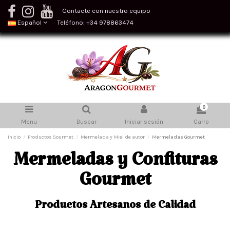
Contacte con nuestro equipo
Español
Teléfono: +34 978863474
0
Menu
Buscar
Iniciar sesión
Carro
Inicio
Productos Gourmet
Mermelada y Miel de autor
Mermeladas Gourmet
Mermeladas y Confituras
Gourmet
Productos Artesanos de Calidad