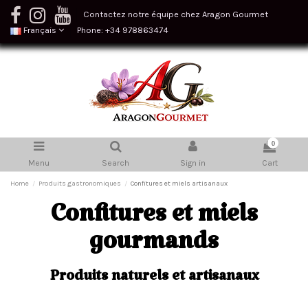
Contactez notre équipe chez Aragon Gourmet
Français
Phone: +34 978863474
0
Menu
Search
Sign in
Cart
Home
Produits gastronomiques
Confitures et miels artisanaux
Confitures et miels
gourmands
Produits naturels et artisanaux