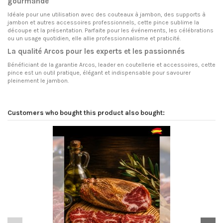
gourmande
Idéale pour une utilisation avec des couteaux à jambon, des supports à
jambon et autres accessoires professionnels, cette pince sublime la
découpe et la présentation. Parfaite pour les événements, les célébrations
ou un usage quotidien, elle allie professionnalisme et praticité.
La qualité Arcos pour les experts et les passionnés
Bénéficiant de la garantie Arcos, leader en coutellerie et accessoires, cette
pince est un outil pratique, élégant et indispensable pour savourer
pleinement le jambon.
Customers who bought this product also bought:
Pa