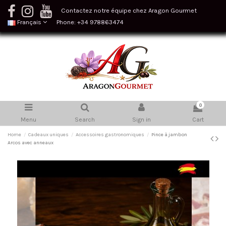
Contactez notre équipe chez Aragon Gourmet
Français
Phone: +34 978863474
0
Menu
Search
Sign in
Cart
Home
Cadeaux uniques
Accessoires gastronomiques
Pince à jambon
Arcos avec anneaux