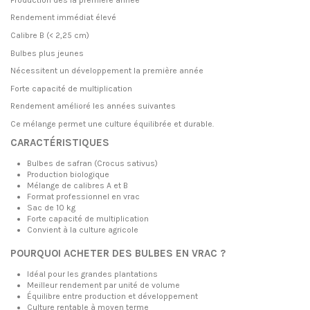
Rendement immédiat élevé
Calibre B (< 2,25 cm)
Bulbes plus jeunes
Nécessitent un développement la première année
Forte capacité de multiplication
Rendement amélioré les années suivantes
Ce mélange permet une culture équilibrée et durable.
CARACTÉRISTIQUES
Bulbes de safran (Crocus sativus)
Production biologique
Mélange de calibres A et B
Format professionnel en vrac
Sac de 10 kg
Forte capacité de multiplication
Convient à la culture agricole
POURQUOI ACHETER DES BULBES EN VRAC ?
Idéal pour les grandes plantations
Meilleur rendement par unité de volume
Équilibre entre production et développement
Culture rentable à moyen terme