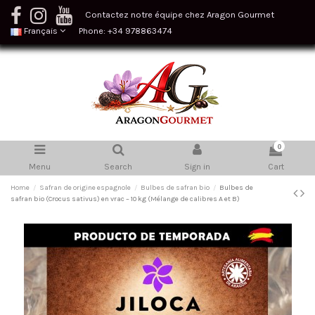
Contactez notre équipe chez Aragon Gourmet
Français
Phone: +34 978863474
0
Menu
Search
Sign in
Cart
Home
Safran de origine espagnole
Bulbes de safran bio
Bulbes de
safran bio (Crocus sativus) en vrac – 10 kg (Mélange de calibres A et B)