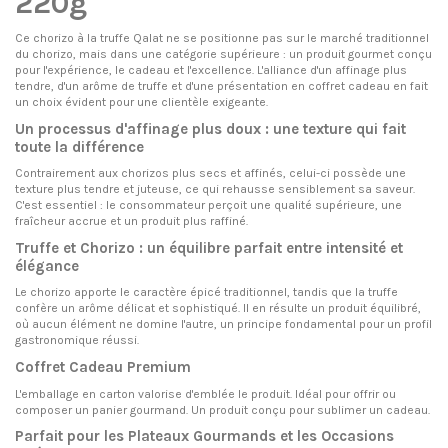
220g
Ce chorizo ​​à la truffe Qalat ne se positionne pas sur le marché traditionnel
du chorizo, mais dans une catégorie supérieure : un produit gourmet conçu
pour l'expérience, le cadeau et l'excellence. L'alliance d'un affinage plus
tendre, d'un arôme de truffe et d'une présentation en coffret cadeau en fait
un choix évident pour une clientèle exigeante.
Un processus d'affinage plus doux : une texture qui fait
toute la différence
Contrairement aux chorizos plus secs et affinés, celui-ci possède une
texture plus tendre et juteuse, ce qui rehausse sensiblement sa saveur.
C'est essentiel : le consommateur perçoit une qualité supérieure, une
fraîcheur accrue et un produit plus raffiné.
Truffe et Chorizo : un équilibre parfait entre intensité et
élégance
Le chorizo ​​apporte le caractère épicé traditionnel, tandis que la truffe
confère un arôme délicat et sophistiqué. Il en résulte un produit équilibré,
où aucun élément ne domine l'autre, un principe fondamental pour un profil
gastronomique réussi.
Coffret Cadeau Premium
L'emballage en carton valorise d'emblée le produit. Idéal pour offrir ou
composer un panier gourmand. Un produit conçu pour sublimer un cadeau.
Parfait pour les Plateaux Gourmands et les Occasions