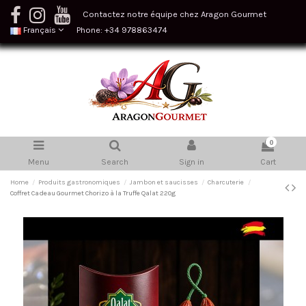
Contactez notre équipe chez Aragon Gourmet
Français
Phone: +34 978863474
0
Menu
Search
Sign in
Cart
Home
Produits gastronomiques
Jambon et saucisses
Charcuterie
Coffret Cadeau Gourmet Chorizo ​​à la Truffe Qalat 220g