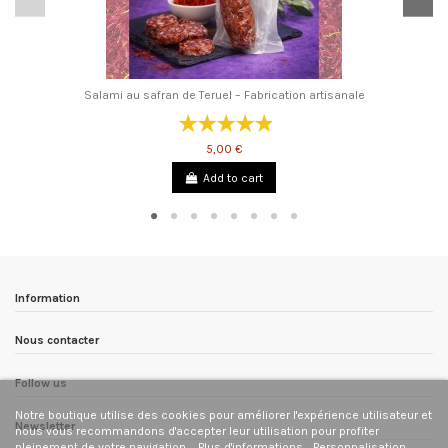
Salami au safran de Teruel – Fabrication artisanale
5,00 €
Add to cart
Information
Nous contacter
Follow us
Notre boutique utilise des cookies pour améliorer l'expérience utilisateur et
Newsletter
nous vous recommandons d'accepter leur utilisation pour profiter
pleinement de votre navigation.
Plus d'informations
Personnalisation