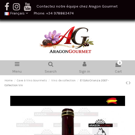
Contactez notre équipe chez Aragon Gourmet
Français
Phone: +34 978863474
0
Menu
Search
Sign in
Cart
Home
Cave à Vins Gourmets
Vins de collection
El Coto Crianza 2007 -
Collection Vin