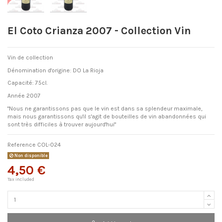
El Coto Crianza 2007 - Collection Vin
Vin de collection
Dénomination d'origine: DO La Rioja
Capacité: 75cl.
Année 2007
"Nous ne garantissons pas que le vin est dans sa splendeur maximale,
mais nous garantissons qu'il s'agit de bouteilles de vin abandonnées qui
sont très difficiles à trouver aujourd'hui"
Reference
COL-024
Non disponible
4,50 €
Tax included