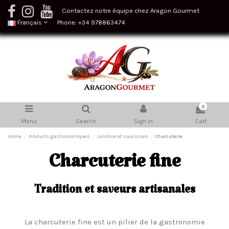
Contactez notre équipe chez Aragon Gourmet
Français
Phone: +34 978863474
0
Menu
Search
Sign in
Cart
Home
Produits gastronomiques
Jambon et saucisses
Charcuterie
Charcuterie fine
Tradition et saveurs artisanales
La charcuterie fine est un pilier de la gastronomie