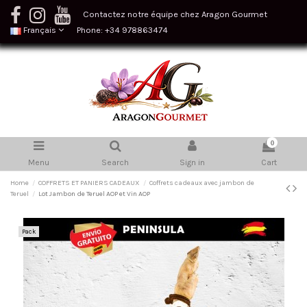
Contactez notre équipe chez Aragon Gourmet
Français
Phone: +34 978863474
0
Menu
Search
Sign in
Cart
Home
COFFRETS ET PANIERS CADEAUX
Coffrets cadeaux avec jambon de
Teruel
Lot Jambon de Teruel AOP et Vin AOP
Pack