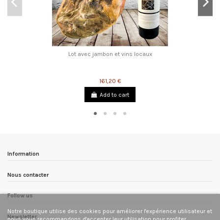
Lot avec jambon et vins locaux
161,20 €
Add to cart
Information
Nous contacter
Follow us
Notre boutique utilise des cookies pour améliorer l'expérience utilisateur et
Newsletter
nous vous recommandons d'accepter leur utilisation pour profiter