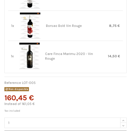
1x
Borsao Bolé Vin Rouge
8,75 €
Care Finca Marimu 2020 - Vin
1x
14,50 €
Rouge
Reference
LOT-005
Non disponible
160,45 €
Instead of 161,05 €
Tax included