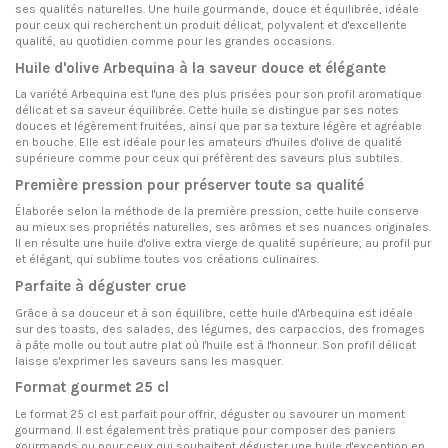
ses qualités naturelles. Une huile gourmande, douce et équilibrée, idéale
pour ceux qui recherchent un produit délicat, polyvalent et d'excellente
qualité, au quotidien comme pour les grandes occasions.
Huile d'olive Arbequina à la saveur douce et élégante
La variété Arbequina est l'une des plus prisées pour son profil aromatique
délicat et sa saveur équilibrée. Cette huile se distingue par ses notes
douces et légèrement fruitées, ainsi que par sa texture légère et agréable
en bouche. Elle est idéale pour les amateurs d'huiles d'olive de qualité
supérieure comme pour ceux qui préfèrent des saveurs plus subtiles.
Première pression pour préserver toute sa qualité
Élaborée selon la méthode de la première pression, cette huile conserve
au mieux ses propriétés naturelles, ses arômes et ses nuances originales.
Il en résulte une huile d'olive extra vierge de qualité supérieure, au profil pur
et élégant, qui sublime toutes vos créations culinaires.
Parfaite à déguster crue
Grâce à sa douceur et à son équilibre, cette huile d'Arbequina est idéale
sur des toasts, des salades, des légumes, des carpaccios, des fromages
à pâte molle ou tout autre plat où l'huile est à l'honneur. Son profil délicat
laisse s'exprimer les saveurs sans les masquer.
Format gourmet 25 cl
Le format 25 cl est parfait pour offrir, déguster ou savourer un moment
gourmand. Il est également très pratique pour composer des paniers
gourmands ou pour ceux qui souhaitent déguster une huile d'exception en