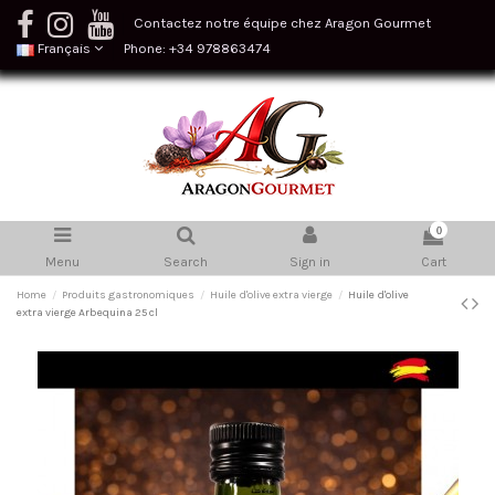
Contactez notre équipe chez Aragon Gourmet
Français
Phone: +34 978863474
0
Menu
Search
Sign in
Cart
Home
Produits gastronomiques
Huile d'olive extra vierge
Huile d'olive
extra vierge Arbequina 25 cl