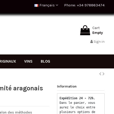
Français
Phone: +34 978863474
Cart
Empty
Sign in
RIGINAUX
VINS
BLOG
Information
omité aragonais
Expédition 24 - 72h.  
Dans le panier, vous 
aurez le choix entre 
 selon des méthodes
plusieurs options de 