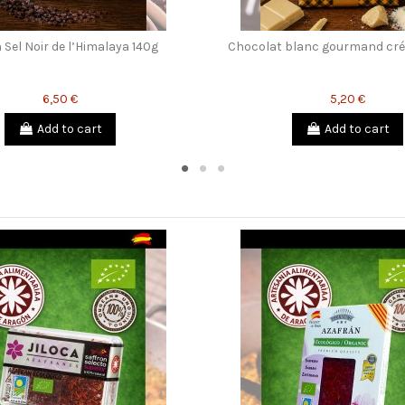
 Sel Noir de l’Himalaya 140g
Chocolat blanc gourmand cré
6,50 €
5,20 €
Add to cart
Add to cart