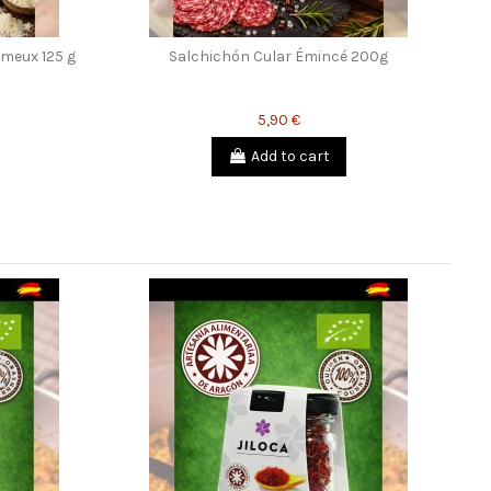
meux 125 g
Salchichón Cular Émincé 200g
5,90 €
Add to cart
-20%