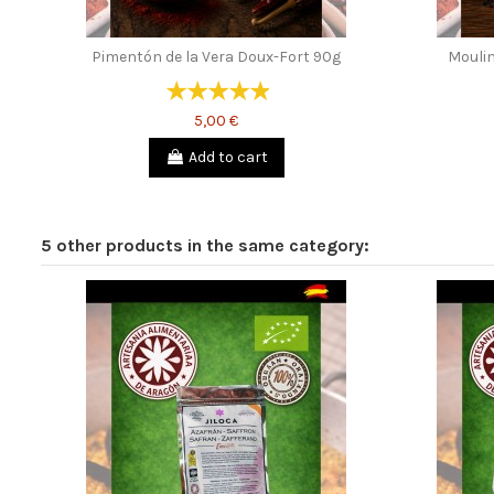
Pimentón de la Vera Doux-Fort 90g
Moulin
5,00 €
Add to cart
5 other products in the same category: