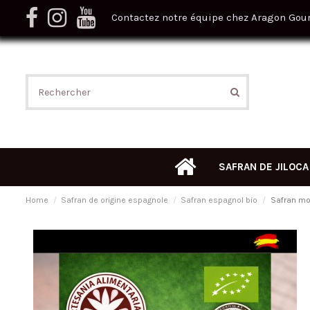
Contactez notre équipe chez Aragon Gou
SAFRAN DE JILOCA
Home
Safran de origine espagnole
Safran espagnol bio
Safran mou