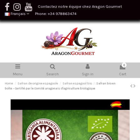
Contactez notre équipe chez Aragon Gourmet
Français
Phone: +34 978863474
0
Menu
Search
Sign in
Cart
Home
Safran de origine espagnole
Safran espagnol bio
Safran bio en
boîte – Certifié par le Comité aragonais d'agriculture biologique