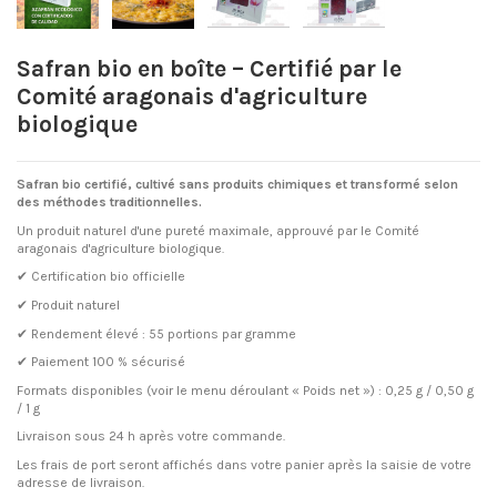
Safran bio en boîte – Certifié par le
Comité aragonais d'agriculture
biologique
Safran bio certifié, cultivé sans produits chimiques et transformé selon
des méthodes traditionnelles.
Un produit naturel d'une pureté maximale, approuvé par le Comité
aragonais d'agriculture biologique.
✔ Certification bio officielle
✔ Produit naturel
✔ Rendement élevé : 55 portions par gramme
✔ Paiement 100 % sécurisé
Formats disponibles (voir le menu déroulant « Poids net ») : 0,25 g / 0,50 g
/ 1 g
Livraison sous 24 h après votre commande.
Les frais de port seront affichés dans votre panier après la saisie de votre
adresse de livraison.