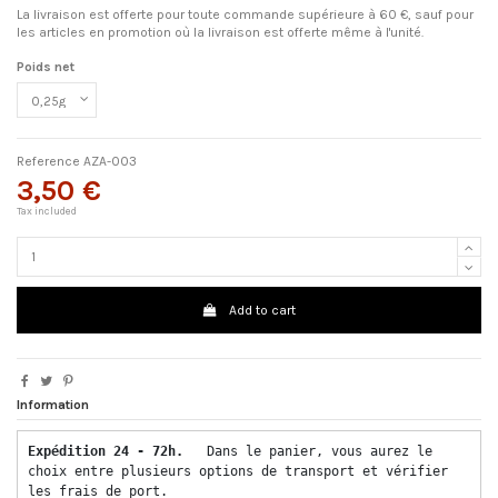
La livraison est offerte pour toute commande supérieure à 60 €, sauf pour
les articles en promotion où la livraison est offerte même à l'unité.
Poids net
Reference
AZA-003
3,50 €
Tax included
Add to cart
Information
Expédition 24 - 72h.  
 Dans le panier, vous aurez le 
choix entre plusieurs options de transport et vérifier 
les frais de port. 