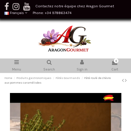
Contactez notre équipe chez Aragon Gourmet
Français
Phone: +34 978863474
0
Menu
Search
Sign in
Cart
Home
Produits gastronomiques
Pâtés Gourmands
Pâté roulé de chèvre
aux pommes caramélisées