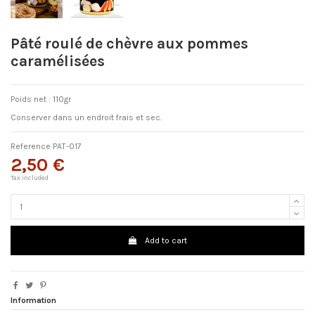
Pâté roulé de chèvre aux pommes
caramélisées
Poids net : 110gr
Conserver dans un endroit frais et sec.
Reference
PAT-017
2,50 €
Tax included
Add to cart
Information