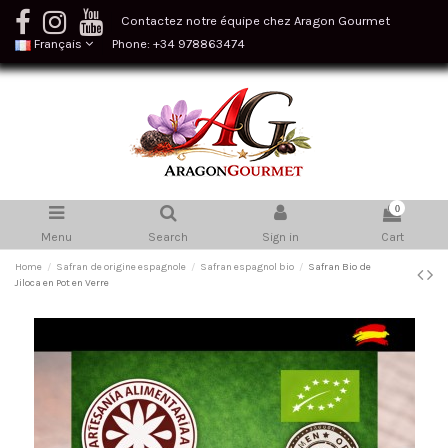
Contactez notre équipe chez Aragon Gourmet
Français
Phone: +34 978863474
0
Menu
Search
Sign in
Cart
Home
Safran de origine espagnole
Safran espagnol bio
Safran Bio de
Jiloca en Pot en Verre