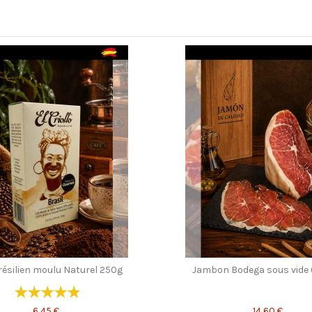
résilien moulu Naturel 250g
Jambon Bodega sous vide 
6,45 €
14,60 €