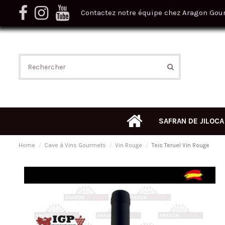
Contactez notre équipe chez Aragon Gou
SAFRAN DE JILOCA
Home
Cave à Vins Gourmets
Vin Rouge
Teis Teruel Vin Rouge