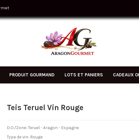
rmet
PRODUIT GOURMAND
LOTS ET PANIERS
CADEAUX O
Teis Teruel Vin Rouge
D.O./Zone: Teruel - Aragon - Espagne
Type de vin: Rouge