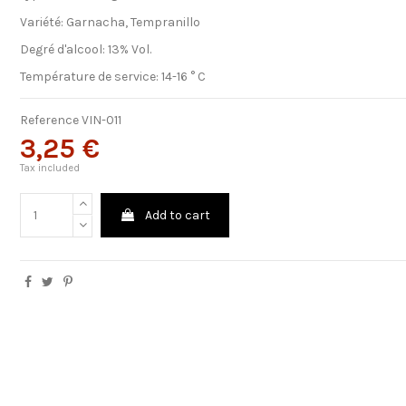
Variété: Garnacha, Tempranillo
Degré d'alcool: 13% Vol.
Température de service: 14-16 ° C
Reference
VIN-011
3,25 €
Tax included
Add to cart