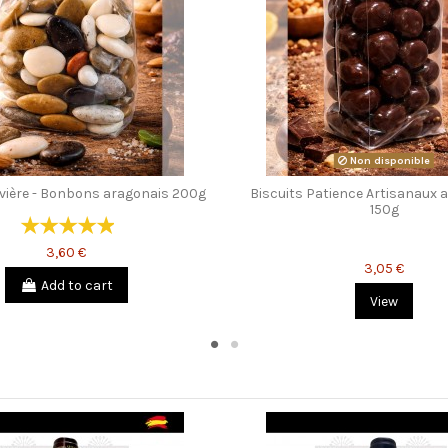
Non disponible
ivière - Bonbons aragonais 200g
Biscuits Patience Artisanaux 
150g
3,60 €
3,05 €
Add to cart
View