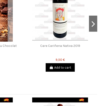
au Chocolat
Care Cariñena Nativa 2019
9,50 €
Add to cart