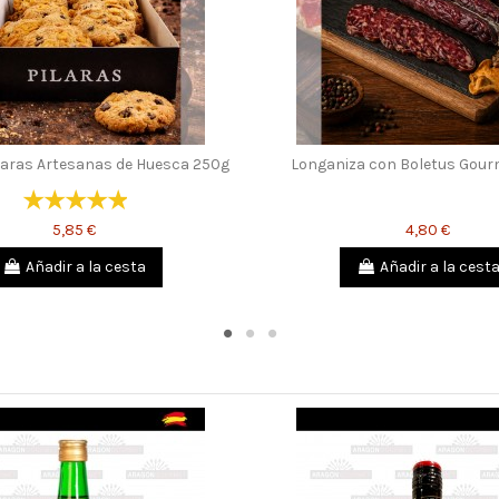
ilaras Artesanas de Huesca 250g
Longaniza con Boletus Gou
5,85 €
4,80 €
Añadir a la cesta
Añadir a la cest