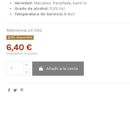
Variedad:
Macabeo, Parellada, Xarel lo
Grado de alcohol:
11,5% Vol.
Temperatura de Servicio:
6-8ºC
Referencia
LIC-002
No disponible
6,40 €
Impuestos incluidos
Añadir a la cesta