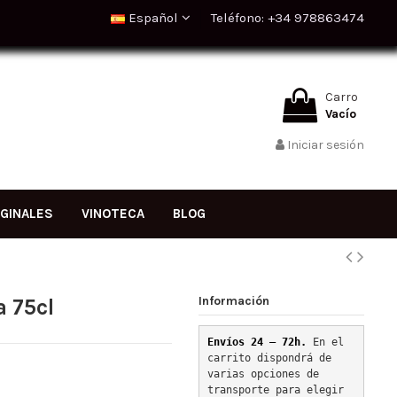
Español
Teléfono: +34 978863474
Carro
Vacío
Iniciar sesión
IGINALES
VINOTECA
BLOG
Información
a 75cl
Envíos 24 – 72h. 
En el 
carrito dispondrá de 
varias opciones de 
transporte para elegir 