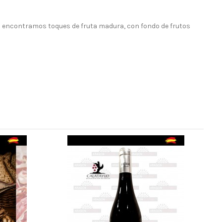
riz encontramos toques de fruta madura, con fondo de frutos
Ch