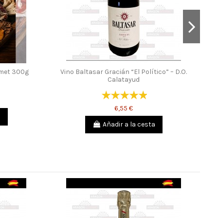
rmet 300g
Vino Baltasar Gracián “El Político” – D.O.
Calatayud
6,55 €
a
Añadir a la cesta