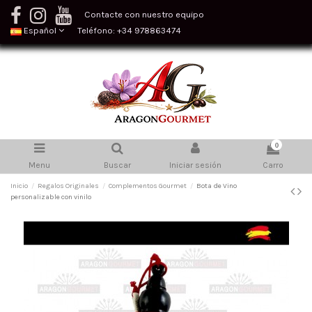
Contacte con nuestro equipo
Español
Teléfono: +34 978863474
0
Menu
Buscar
Iniciar sesión
Carro
Inicio
Regalos Originales
Complementos Gourmet
Bota de Vino
personalizable con vinilo