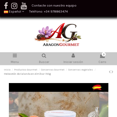
Contacte con nuestro equipo
Español
Teléfono: +34 978863474
0
Menu
Buscar
Iniciar sesión
Carro
Inicio
Productos Gourmet
Conservas Gourmet
Conservas vegetales
Melocotón de Calanda en Almíbar 720g