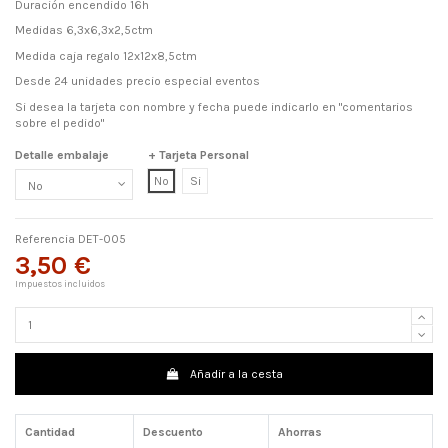
Duración encendido 16h
Medidas 6,3x6,3x2,5ctm
Medida caja regalo 12x12x8,5ctm
Desde 24 unidades precio especial eventos
Si desea la tarjeta con nombre y fecha puede indicarlo en "comentarios
sobre el pedido"
Detalle embalaje
+ Tarjeta Personal
No
Si
Referencia
DET-005
3,50 €
Impuestos incluidos
Añadir a la cesta
Cantidad
Descuento
Ahorras