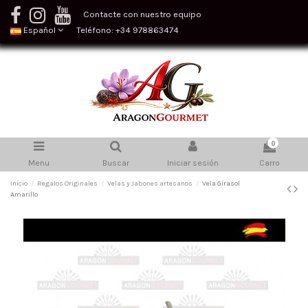
Contacte con nuestro equipo
Español
Teléfono: +34 978863474
0
Menu
Buscar
Iniciar sesión
Carro
Inicio
Regalos Originales
Velas y Jabones artesanos
Vela Girasol
Amarillo