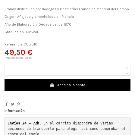
Brandy distribuido por Bodegas y Destilerías Franco de Monreal del Campo
Origen: Añejado y embotellado en Francia
Año de Elaboración: Década de los 1970
Graduación: 40%Vol
Referencia
COL-010
49,50 €
Impuestos incluidos
Añadir a la cesta
Información
Envíos 24 – 72h. 
En el carrito dispondrá de varias 
opciones de transporte para elegir así como comprobar el 
costo del envío.