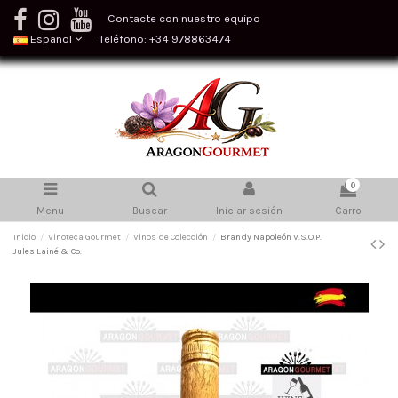
Contacte con nuestro equipo
Español
Teléfono: +34 978863474
0
Menu
Buscar
Iniciar sesión
Carro
Inicio
Vinoteca Gourmet
Vinos de Colección
Brandy Napoleón V.S.O.P.
Jules Lainé & Co.