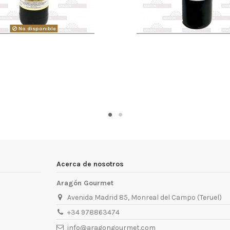
No disponible
Acerca de nosotros
Aragón Gourmet
Avenida Madrid 85, Monreal del Campo (Teruel)
+34 978863474
info@aragongourmet.com