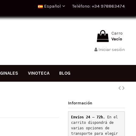
Español
Teléfono: +34 978863474
Carro
Vacío
Iniciar sesión
IGINALES
VINOTECA
BLOG
Información
Envíos 24 – 72h. 
En el 
carrito dispondrá de 
varias opciones de 
transporte para elegir 