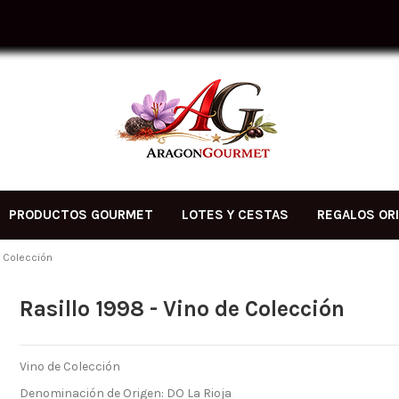
PRODUCTOS GOURMET
LOTES Y CESTAS
REGALOS OR
e Colección
Rasillo 1998 - Vino de Colección
Vino de Colección
Denominación de Origen: DO La Rioja