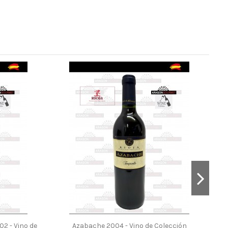
L
2 - Vino de
Azabache 2004 - Vino de Colección