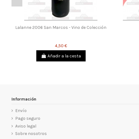
Lalanne 2006 San Marcos - Vino de Colección
4,50 €
Añadir a la cesta
Información
Envío
Pago seguro
Aviso legal
Sobre nosotros