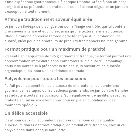
d'une expérience gastronomique à chaque tranche. Grâce à son affinage
soigné et à sa présentation pratique, il est idéal pour déguster un jambon
d'exception à tout moment.
Affinage traditionnel et saveur équilibrée
Le jambon Bodega se distingue par son affinage contrôlé, qui lui confère
une saveur intense et équilibrée, ainsi qu'une texture ferme et juteuse.
Chaque tranche conserve l'arôme caractéristique d'un jambon cru de
qualité, idéal pour les amateurs de produits traditionnels haut de gamme.
Format pratique pour un maximum de praticité
Présenté en barquettes de 185 g et finement tranché, ce format permet une
consommation immédiate sans compromis sur la qualité. L'emballage
sous vide contribue à préserver la fraîcheur, la saveur et les qualités
organoleptiques, pour une expérience optimale.
Polyvalence pour toutes les occasions
Parfait pour les apéritifs, les plateaux de charcuterie, les sandwichs
gourmands, les tapas ou les cadeaux gourmands, ce jambon cru tranché
est adapté à toutes les occasions. Son équilibre entre qualité, saveur et
praticité en fait un excellent choix pour un plaisir quotidien ou des
moments spéciaux.
Un délice accessible
Idéal pour ceux qui souhaitent savourer un jambon cru de qualité
supérieure dans un format pratique, ce produit offre tradition, saveur et
polyvalence dans chaque barquette.