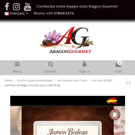
Contactez notre équipe chez Aragon Gourmet
Français
Phone: +34 978863474
0
Menu
Search
Sign in
Cart
Home
Produits gastronomiques
Jambon et saucisses
Jambon affiné
Jambon Bodega tranché sous vide 185 g