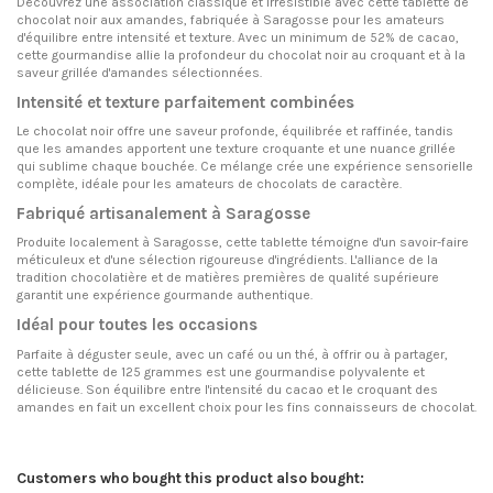
Découvrez une association classique et irrésistible avec cette tablette de
chocolat noir aux amandes, fabriquée à Saragosse pour les amateurs
d'équilibre entre intensité et texture. Avec un minimum de 52% de cacao,
cette gourmandise allie la profondeur du chocolat noir au croquant et à la
saveur grillée d'amandes sélectionnées.
Intensité et texture parfaitement combinées
Le chocolat noir offre une saveur profonde, équilibrée et raffinée, tandis
que les amandes apportent une texture croquante et une nuance grillée
qui sublime chaque bouchée. Ce mélange crée une expérience sensorielle
complète, idéale pour les amateurs de chocolats de caractère.
Fabriqué artisanalement à Saragosse
Produite localement à Saragosse, cette tablette témoigne d'un savoir-faire
méticuleux et d'une sélection rigoureuse d'ingrédients. L'alliance de la
tradition chocolatière et de matières premières de qualité supérieure
garantit une expérience gourmande authentique.
Idéal pour toutes les occasions
Parfaite à déguster seule, avec un café ou un thé, à offrir ou à partager,
cette tablette de 125 grammes est une gourmandise polyvalente et
délicieuse. Son équilibre entre l'intensité du cacao et le croquant des
amandes en fait un excellent choix pour les fins connaisseurs de chocolat.
Customers who bought this product also bought: