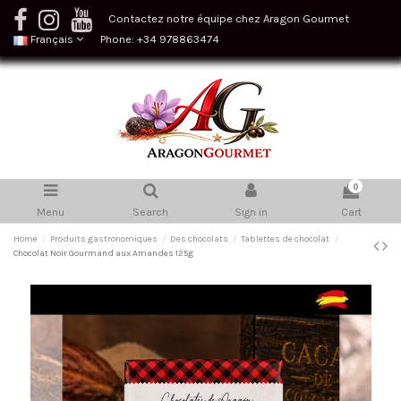
Contactez notre équipe chez Aragon Gourmet
Français
Phone: +34 978863474
0
Menu
Search
Sign in
Cart
Home
Produits gastronomiques
Des chocolats
Tablettes de chocolat
Chocolat Noir Gourmand aux Amandes 125g