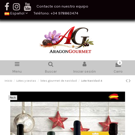
Contacte con nuestro equipo
Español
Teléfono: +34 978863474
0
Menu
Buscar
Iniciar sesión
Carro
Inicio
Lotes y cestas
lotes gourmet de navidad
Lote Navidad 4
Pack