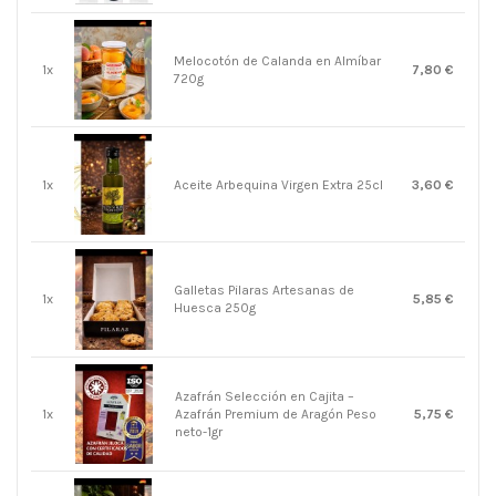
Melocotón de Calanda en Almíbar
1x
7,80 €
720g
1x
Aceite Arbequina Virgen Extra 25cl
3,60 €
Galletas Pilaras Artesanas de
1x
5,85 €
Huesca 250g
Azafrán Selección en Cajita –
1x
Azafrán Premium de Aragón Peso
5,75 €
neto-1gr