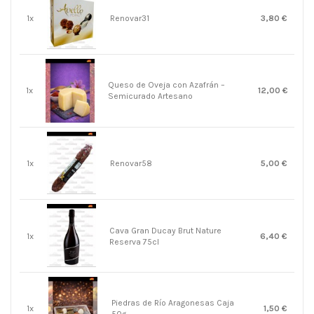
1x
Renovar31
3,80 €
Queso de Oveja con Azafrán –
1x
12,00 €
Semicurado Artesano
1x
Renovar58
5,00 €
Cava Gran Ducay Brut Nature
1x
6,40 €
Reserva 75cl
Piedras de Río Aragonesas Caja
1x
1,50 €