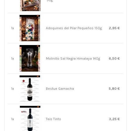
50g
1x
Adoquines del Pilar Pequeños 150g
2,95 €
1x
Molinillo Sal Negra Himalaya 140g
6,50 €
1x
Bestue Garnacha
5,80 €
1x
Teis Tinto
3,25 €