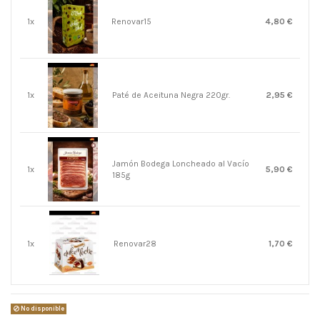
1x
Renovar15
4,80 €
1x
Paté de Aceituna Negra 220gr.
2,95 €
Jamón Bodega Loncheado al Vacío
1x
5,90 €
185g
1x
Renovar28
1,70 €
No disponible