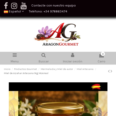
Contacte con nuestro equipo
Español
Teléfono: +34 978863474
0
Menu
Buscar
Iniciar sesión
Carro
Inicio
Productos Gourmet
Mermelada y Miel de autor
Miel Artesana
Miel de Azahar Artesana 1Kg Monreal