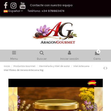
Contacte con nuestro equipo
Español
Teléfono: +34 978863474
0
Menu
Buscar
Iniciar sesión
Carro
Inicio
Productos Gourmet
Mermelada y Miel de autor
Miel Artesana
Miel Flores de Verano Artesana 1Kg