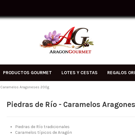
PRODUCTOS GOURMET
LOTES Y CESTAS
REGALOS OR
 - Caramelos Aragoneses 200g
Piedras de Río - Caramelos Aragone
Piedras de Río tradicionales
Caramelos típicos de Aragón