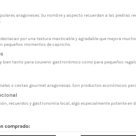
 populares aragoneses. Su nombre y aspecto recuerdan a las piedras
.
ío destacan por una textura masticable y agradable que mejora mucho 
r en pequeños momentos de capricho.
es
 bien tanto para souvenir gastronómico como para pequeños regalos
onales o cestas gourmet aragonesas. Son productos económicos pero 
ocional
ción, recuerdos y gastronomía local, algo especialmente potente en d
han comprado: