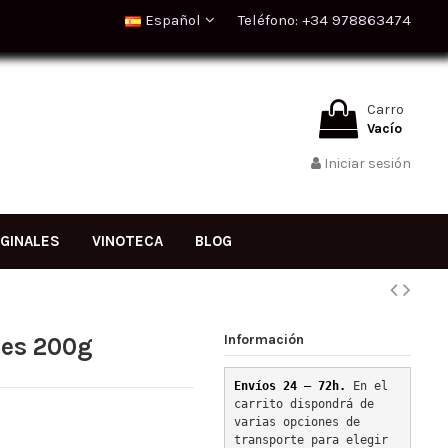
Español
Teléfono: +34 978863474
Carro
Vacío
Iniciar sesión
IGINALES
VINOTECA
BLOG
Información
ses 200g
Envíos 24 – 72h. 
En el 
carrito dispondrá de 
varias opciones de 
transporte para elegir 