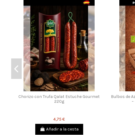
Chorizo con Trufa Qalat Estuche Gourmet
Bulbos de A
220g
–
4,75 €
Añadir a la cesta