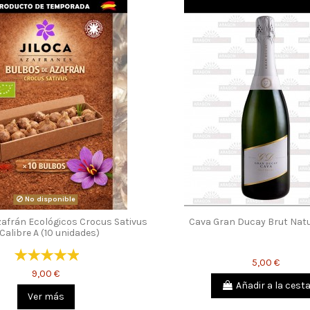
No disponible
zafrán Ecológicos Crocus Sativus
Cava Gran Ducay Brut Natu
 Calibre A (10 unidades)
5,00 €
9,00 €
Añadir a la cest
Ver más