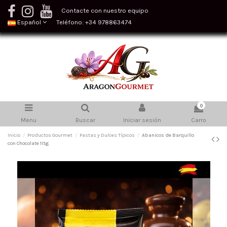
Contacte con nuestro equipo
Español
Teléfono: +34 978863474
0
Menu
Buscar
Iniciar sesión
Carro
Inicio
Productos Gourmet
Pastas y Dulces Típicos
Abanicos de Barquillo
con Chocolate 115g