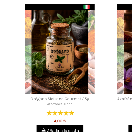
Orégano Siciliano Gourmet 25g
Azafrán
Azafranes Jiloca
4,00 €
Añadir a la cesta