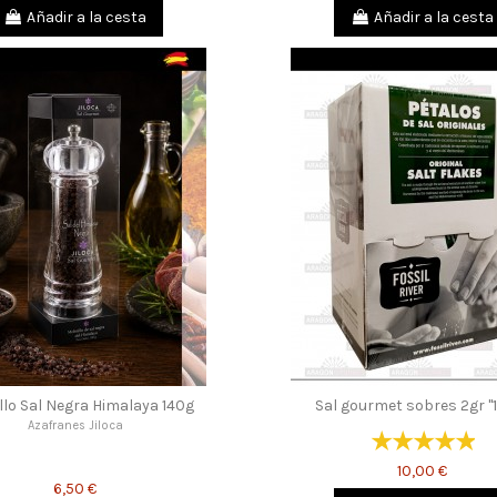
Añadir a la cesta
Añadir a la cesta
llo Sal Negra Himalaya 140g
Sal gourmet sobres 2gr "
Azafranes Jiloca
10,00 €
6,50 €