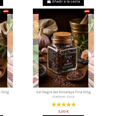
Añadir a la cesta
a 120g
Sal Negra del Himalaya Fina 120g
Azafranes Jiloca
5,00 €