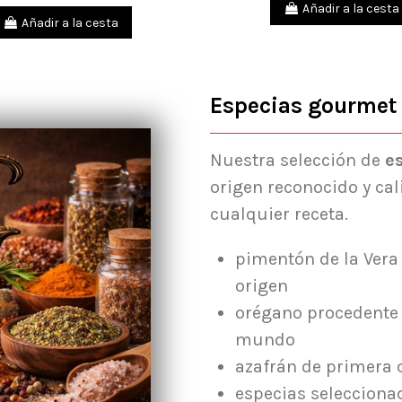
Añadir a la cesta
Añadir a la cesta
Especias gourmet
Nuestra selección de
e
origen reconocido y cal
cualquier receta.
pimentón de la Vera
origen
orégano procedente d
mundo
azafrán de primera 
especias seleccionad