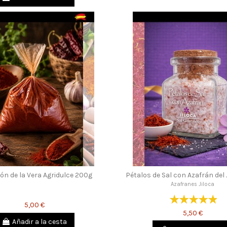
ón de la Vera Agridulce 200g
Pétalos de Sal con Azafrán del 
Azafranes Jiloca
5,00 €
5,50 €
Añadir a la cesta