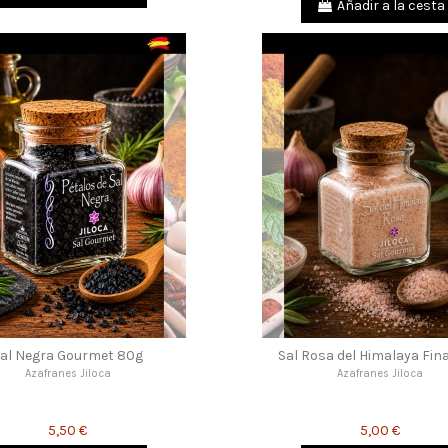
Añadir a la cesta
al Negra Gourmet 80g
Sal Rosa del Himalaya Fin
Azafranes Jiloca
Azafranes Jiloca
5,50 €
5,00 €