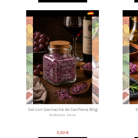
Sal con Garnacha de Cariñena 80g
S
Azafranes Jiloca
5,50 €