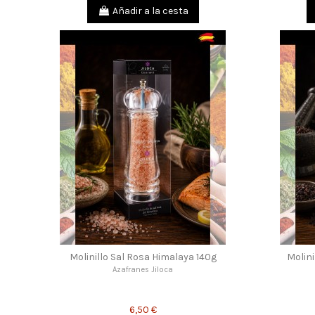
Añadir a la cesta
Molinillo Sal Rosa Himalaya 140g
Molini
Azafranes Jiloca
6,50 €