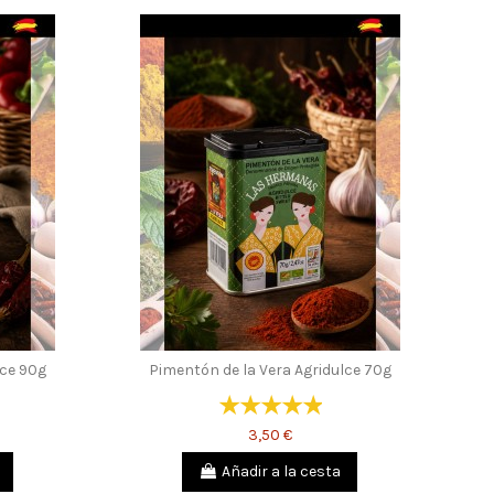
lce 90g
Pimentón de la Vera Agridulce 70g
3,50 €
Añadir a la cesta