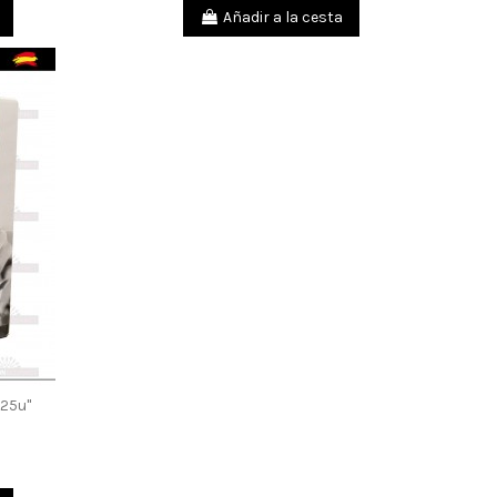
Añadir a la cesta
125u"