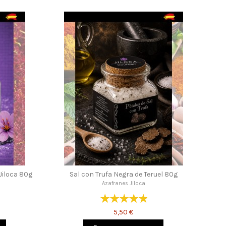
Jiloca 80g
Sal con Trufa Negra de Teruel 80g
Azafranes Jiloca
5,50 €