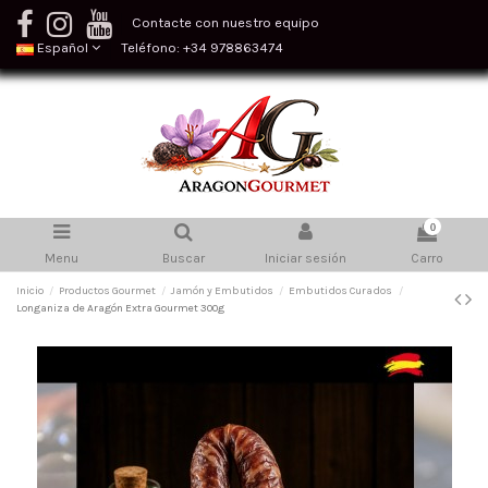
Contacte con nuestro equipo
Español
Teléfono: +34 978863474
0
Menu
Buscar
Iniciar sesión
Carro
Inicio
Productos Gourmet
Jamón y Embutidos
Embutidos Curados
Longaniza de Aragón Extra Gourmet 300g