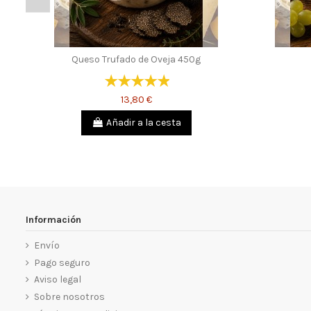
Queso Trufado de Oveja 450g
13,80 €
Añadir a la cesta
Información
Envío
Pago seguro
Aviso legal
Sobre nosotros