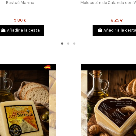
Bestué Marina
Melocotón de Calanda con V
9,80 €
8,25 €
Añadir a la cesta
Añadir a la cest