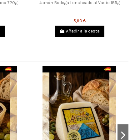
ino 720g
Jamón Bodega Loncheado al Vacío 185g
5,90 €
a
Añadir a la cesta