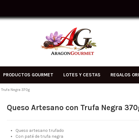
PRODUCTOS GOURMET
LOTES Y CESTAS
REGALOS OR
 Trufa Negra 370g
Queso Artesano con Trufa Negra 370
Queso artesano trufado
Con paté de trufa negra