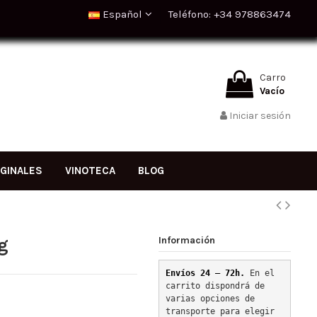
Español
Teléfono: +34 978863474
Carro
Vacío
Iniciar sesión
IGINALES
VINOTECA
BLOG
Información
g
Envíos 24 – 72h. 
En el 
carrito dispondrá de 
varias opciones de 
transporte para elegir 