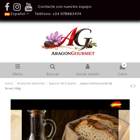
Contacte con nuestro equipo
Español
Teléfono: +34 978863474
0
Menu
Buscar
Iniciar sesión
Carro
Inicio
Productos Gourmet
Quesos de España
Queso Semicurado de
Teruel 350g