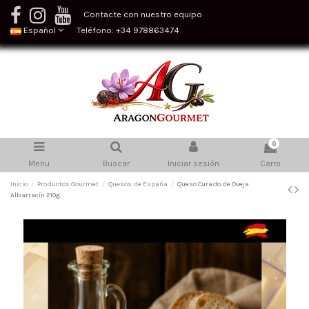
Contacte con nuestro equipo
Español
Teléfono: +34 978863474
0
Menu
Buscar
Iniciar sesión
Carro
Inicio
Productos Gourmet
Quesos de España
Queso Curado de Oveja
Albarracín 210g