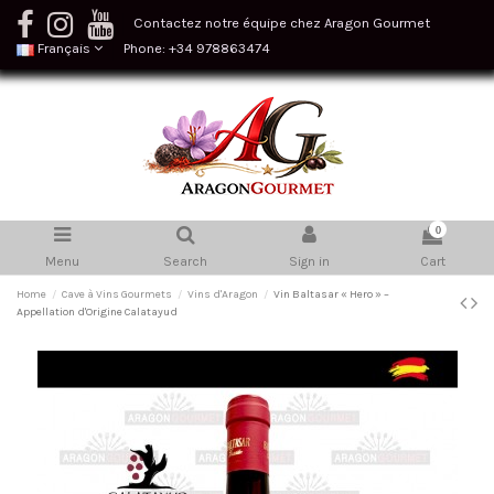
Contactez notre équipe chez Aragon Gourmet
Français
Phone: +34 978863474
0
Menu
Search
Sign in
Cart
Home
Cave à Vins Gourmets
Vins d'Aragon
Vin Baltasar « Hero » –
Appellation d'Origine Calatayud