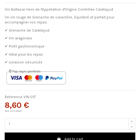
Vin Baltasar Hero de l'Appellation d'Origine Contrôlée Calatayud
Un vin rouge de Grenache de caractère, équilibré et parfait pour
accompagner vos repas.
✔ Grenache de Calatayud
✔ Vin aragonais
✔ Profil gastronomique
✔ Idéal pour les repas
✔ Livraison sécurisée
Reference
VIN-017
8,60 €
Tax included
Add to cart