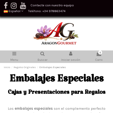
Contacte con nuestro equipo
Español
Teléfono: +34 978863474
0
Menu
Buscar
Iniciar sesión
Carro
Inicio
Regalos Originales
Embalajes Especiales
Embalajes Especiales
Cajas y Presentaciones para Regalos
Los
embalajes especiales
son el complemento perfecto