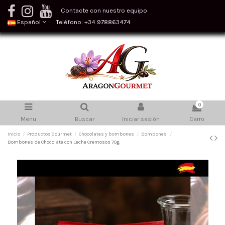
Contacte con nuestro equipo
Español
Teléfono: +34 978863474
0
Menu
Buscar
Iniciar sesión
Carro
Inicio
Productos Gourmet
Chocolates y bombones
Bombones
Bombones de Chocolate con Leche Cremosos 70g