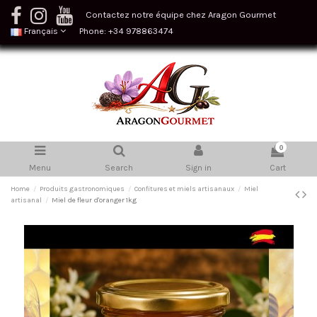
Contactez notre équipe chez Aragon Gourmet
Français
Phone: +34 978863474
0
Menu
Search
Sign in
Cart
Home
Produits gastronomiques
Confitures et miels artisanaux
Miel
artisanal
Miel de fleur d'oranger 1kg