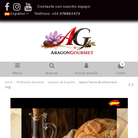
Contacte con nuestro equipo
Español
Teléfono: +34 978863474
0
Menu
Buscar
Iniciar sesión
Carro
Inicio
Productos Gourmet
Quesos de España
Queso Tierno de Albarracín
210g